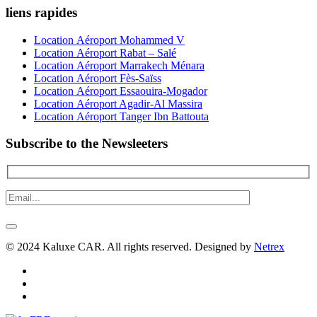
liens rapides
Location Aéroport Mohammed V
Location Aéroport Rabat – Salé
Location Aéroport Marrakech Ménara
Location Aéroport Fès-Saïss
Location Aéroport Essaouira-Mogador
Location Aéroport Agadir-Al Massira
Location Aéroport Tanger Ibn Battouta
Subscribe to the Newsleeters
© 2024 Kaluxe CAR. All rights reserved. Designed by
Netrex