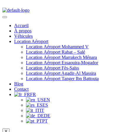
Accueil
À propos
Véhicules
Location Aéroport
Location Aéroport Mohammed V
Location Aéroport Rabat – Salé
Location Aéroport Marrakech Ménara
Location Aéroport Essaouira-Mogador
Location Aéroport Fès-Saïss
Location Aéroport Agadir-Al Massira
Location Aéroport Tanger Ibn Battouta
Blog
Contact
FR
EN
ES
IT
DE
PT
X